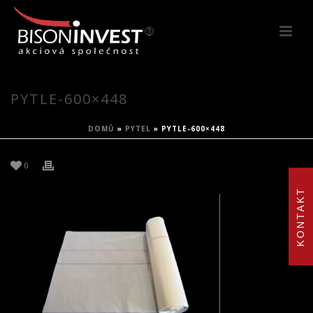
PYTLE-600×448
DOMŮ
»
PYTEL
»
PYTLE-600×448
0
KONTAKT