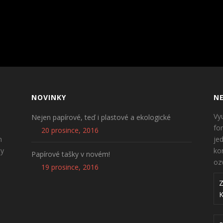
NOVINKY
NE
Vy
Nejen papírové, teď i plastové a ekologické
fo
20 prosince, 2016
n
je
ty
ko
Papírové tašky v novém!
oz
19 prosince, 2016