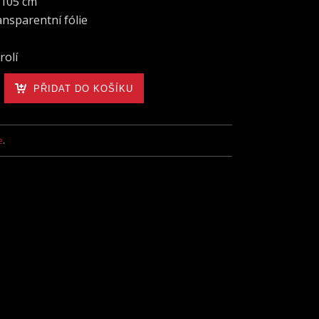
×105 cm
ansparentní fólie
s
rolí
PŘIDAT DO KOŠÍKU
e
.