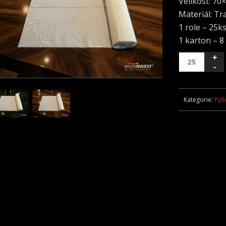
Velikost: 70
Materiál: Tr
1 role – 25k
1 karton – 8 
Kategorie:
Pytl