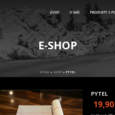
ÚVOD
O NÁS
PRODUKTY S P
E-SHOP
DOMŮ
»
SHOP
»
PYTEL
PYTEL
19,90