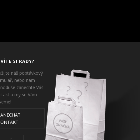
VÍTE SI RADY?
užijte náš poptávkový
rmulář, nebo nám
dnoduše zanechte Váš
ntakt a my se Vám
veme!
ZANECHAT
KONTAKT