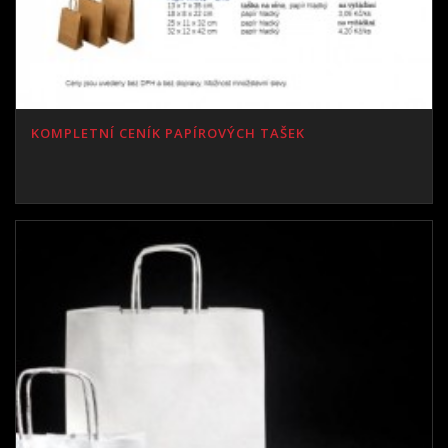
KOMPLETNÍ CENÍK PAPÍROVÝCH TAŠEK