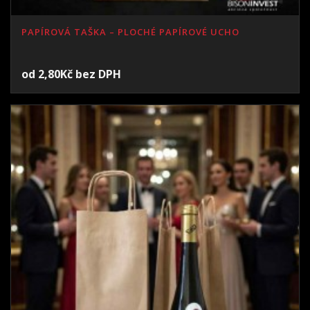
PAPÍROVÁ TAŠKA – PLOCHÉ PAPÍROVÉ UCHO
od
2,80
Kč
bez DPH