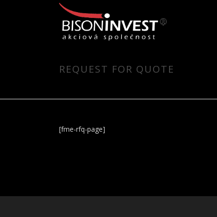
REQUEST FOR QUOTE
[fme-rfq-page]