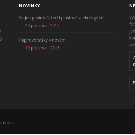
NOVINKY
NE
Vy
Nejen papírové, teď i plastové a ekologické
fo
20 prosince, 2016
n
je
ty
ko
Papírové tašky v novém!
oz
19 prosince, 2016
 Invest