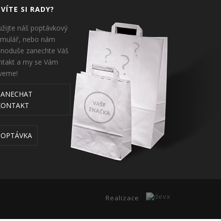
VÍTE SI RADY?
užijte náš poptávkový
rmulář, nebo nám
dnoduše zanechte Váš
ntakt a my se Vám
veme!
ZANECHAT
KONTAKT
POPTÁVKA
Realizace