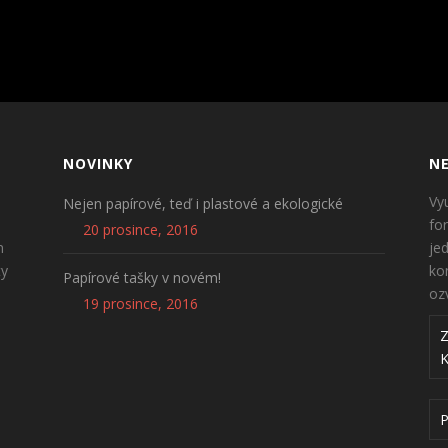
NOVINKY
NE
Vy
Nejen papírové, teď i plastové a ekologické
fo
20 prosince, 2016
n
je
ty
ko
Papírové tašky v novém!
oz
19 prosince, 2016