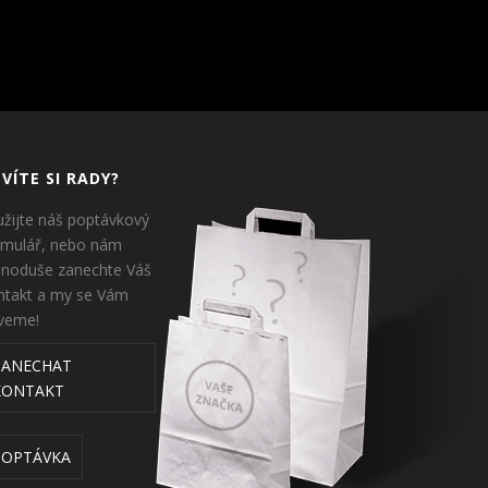
VÍTE SI RADY?
užijte náš poptávkový
rmulář, nebo nám
dnoduše zanechte Váš
ntakt a my se Vám
veme!
ZANECHAT
KONTAKT
POPTÁVKA