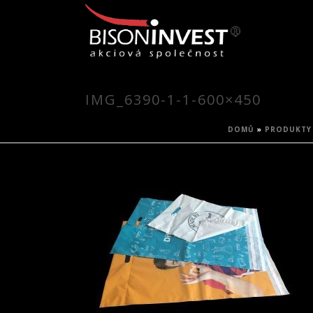
IMG_6390-1-1-600×450
DOMŮ
»
PRODUKTY 