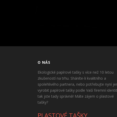
O NÁS
Ekologické papírové tašky s více než 10 letou
zkušeností na trhu. Sháníte-li kvalitního a
spolehlivého partnera, nebo potřebujte nyní je
vyrobit papírové tašky podle Vaší firemní identi
tak jste tady správně! Máte zájem o plastové
tašky?
PLASTOVÉ TAŠKY