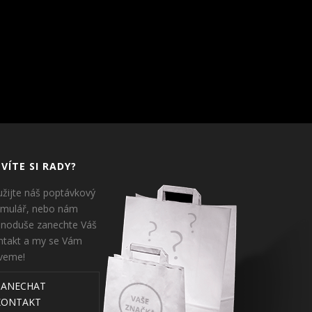
VÍTE SI RADY?
užijte náš poptávkový
rmulář, nebo nám
dnoduše zanechte Váš
ntakt a my se Vám
veme!
ZANECHAT
KONTAKT