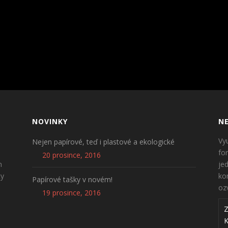
NOVINKY
NE
Vy
Nejen papírové, teď i plastové a ekologické
fo
20 prosince, 2016
n
je
ty
ko
Papírové tašky v novém!
oz
19 prosince, 2016