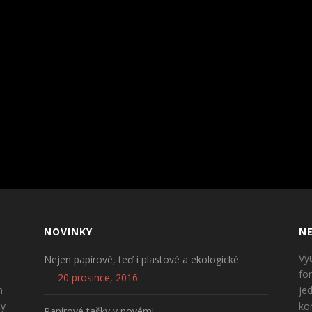
NOVINKY
NE
Vy
Nejen papírové, teď i plastové a ekologické
fo
20 prosince, 2016
n
je
ty
ko
Papírové tašky v novém!