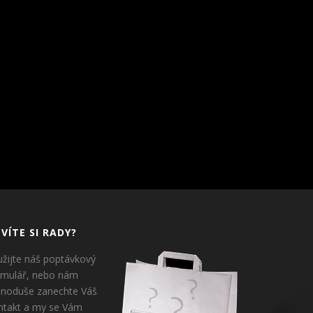
VÍTE SI RADY?
užijte náš poptávkový
rmulář, nebo nám
dnoduše zanechte Váš
ntakt a my se Vám