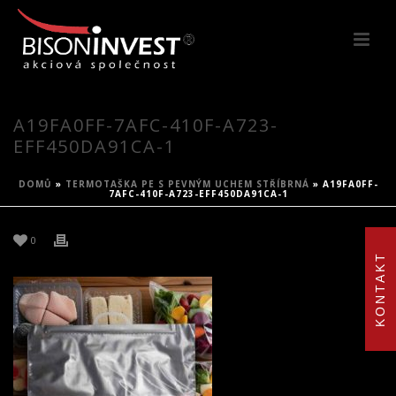
A19FA0FF-7AFC-410F-A723-
EFF450DA91CA-1
DOMŮ
»
TERMOTAŠKA PE S PEVNÝM UCHEM STŘÍBRNÁ
»
A19FA0FF-
7AFC-410F-A723-EFF450DA91CA-1
0
KONTAKT