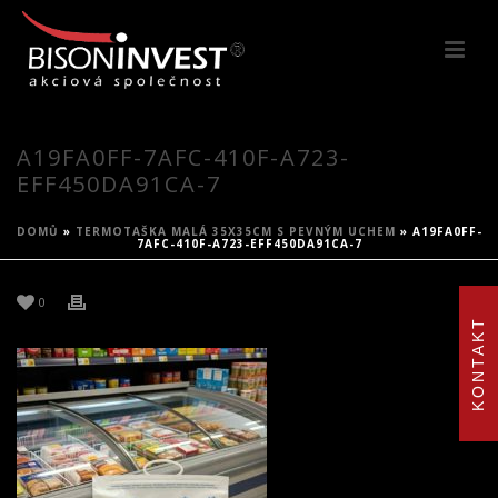
A19FA0FF-7AFC-410F-A723-
EFF450DA91CA-7
DOMŮ
»
TERMOTAŠKA MALÁ 35X35CM S PEVNÝM UCHEM
»
A19FA0FF-
7AFC-410F-A723-EFF450DA91CA-7
0
KONTAKT