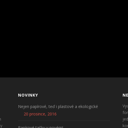
NOVINKY
NE
Vy
Nejen papírové, teď i plastové a ekologické
fo
20 prosince, 2016
n
je
ty
ko
Papírové tašky v novém!