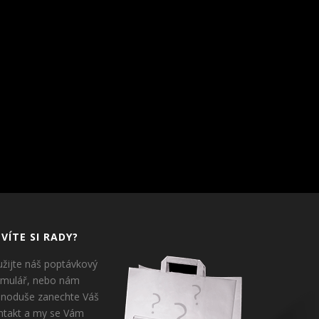
VÍTE SI RADY?
užijte náš poptávkový
rmulář, nebo nám
dnoduše zanechte Váš
ntakt a my se Vám