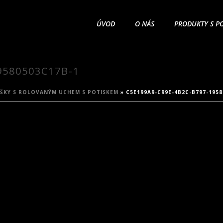
ÚVOD
O NÁS
PRODUKTY S P
9580503C17B-1
ŠKY S ROLOVANÝM UCHEM S POTISKEM
»
C5E199A9-C99E-4B2C-B797-1958