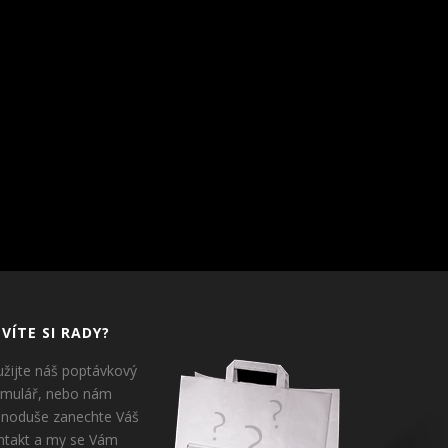
VÍTE SI RADY?
užijte náš poptávkový
rmulář, nebo nám
dnoduše zanechte Váš
ntakt a my se Vám