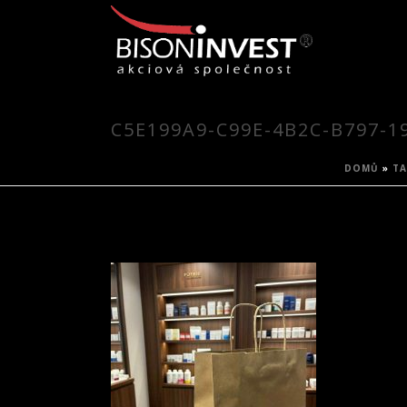
C5E199A9-C99E-4B2C-B797-1
DOMŮ
»
TA