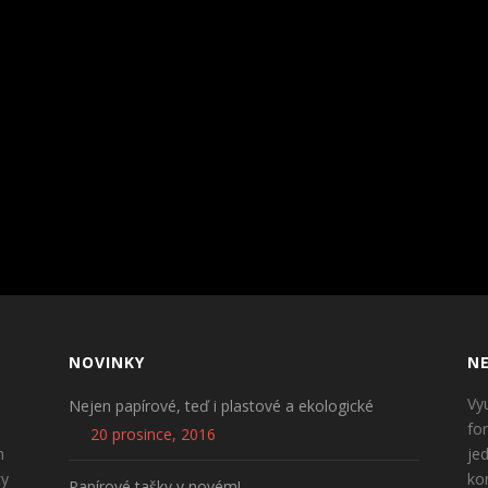
NOVINKY
NE
Vy
Nejen papírové, teď i plastové a ekologické
fo
20 prosince, 2016
n
je
ty
ko
Papírové tašky v novém!