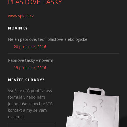
PLASTOVÉ TAŠKY
www.splast.cz
NOVINKY
Nejen papírové, teď i plastové a ekologické
20 prosince, 2016
Papírové tašky v novém!
19 prosince, 2016
NEVÍTE SI RADY?
Využijte náš poptávkový
formulář, nebo nám
jednoduše zanechte Váš
kontakt a my se Vám
ozveme!