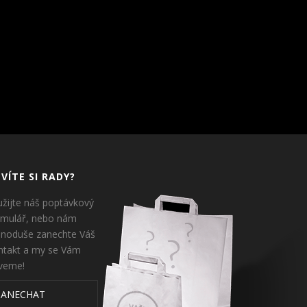
VÍTE SI RADY?
užijte náš poptávkový
rmulář, nebo nám
dnoduše zanechte Váš
ntakt a my se Vám
veme!
ZANECHAT