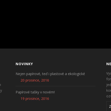
NOVINKY
NE
Vy
Nejen papírové, teď i plastové a ekologické
fo
20 prosince, 2016
n
je
ty
ko
Papírové tašky v novém!
oz
19 prosince, 2016