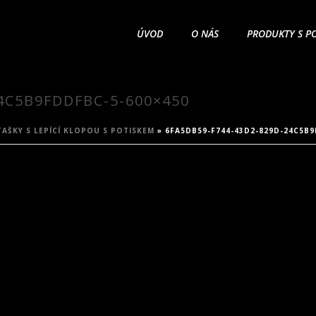
ÚVOD
O NÁS
PRODUKTY S P
4C5B9FDDFBC-5-600×450
AŠKY S LEPÍCÍ KLOPOU S POTISKEM
»
6FA5DB59-F744-43D2-829D-24C5B9