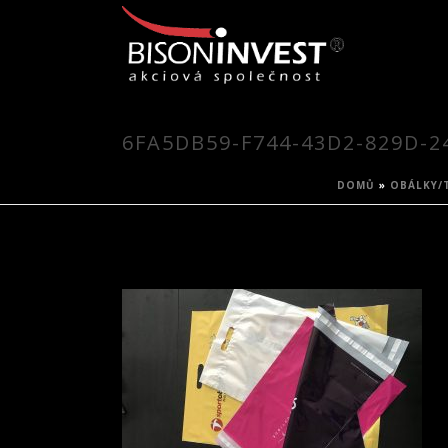
6FA5DB59-F744-43D2-829D-2
DOMŮ
»
OBÁLKY/T