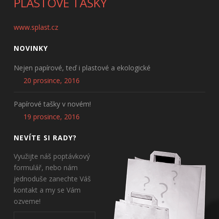
PLASTOVÉ TAŠKY
www.splast.cz
NOVINKY
Nejen papírové, teď i plastové a ekologické
20 prosince, 2016
Papírové tašky v novém!
19 prosince, 2016
NEVÍTE SI RADY?
Využijte náš poptávkový
formulář, nebo nám
jednoduše zanechte Váš
kontakt a my se Vám
ozveme!