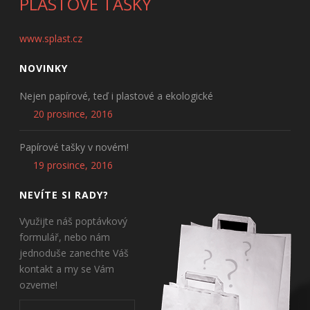
PLASTOVÉ TAŠKY
www.splast.cz
NOVINKY
Nejen papírové, teď i plastové a ekologické
20 prosince, 2016
Papírové tašky v novém!
19 prosince, 2016
NEVÍTE SI RADY?
Využijte náš poptávkový
formulář, nebo nám
jednoduše zanechte Váš
kontakt a my se Vám
ozveme!