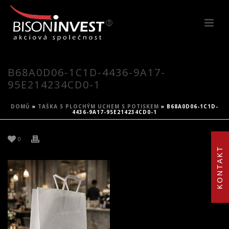
B68A0D06-1C1D-4436-9A17-
95E214234CD0-1
DOMŮ
»
TAŠKA S PLOCHÝM UCHEM S POTISKEM
»
B68A0D06-1C1D-
4436-9A17-95E214234CD0-1
0
KONTAKT