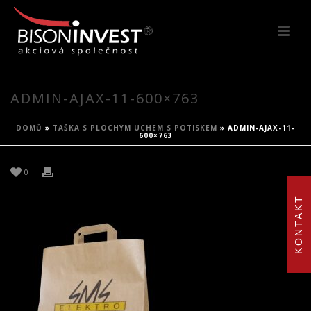
ADMIN-AJAX-11-600×763
DOMŮ
»
TAŠKA S PLOCHÝM UCHEM S POTISKEM
»
ADMIN-AJAX-11-
600×763
0
KONTAKT