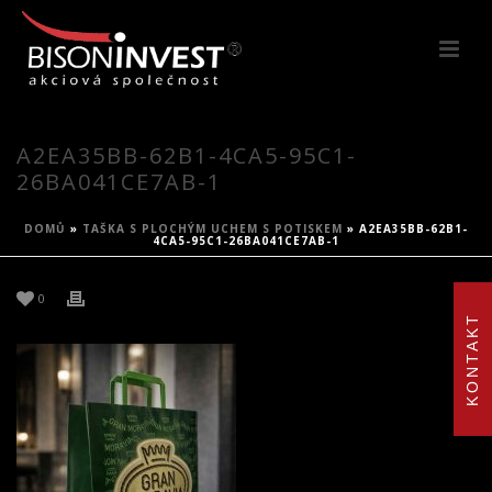
A2EA35BB-62B1-4CA5-95C1-
26BA041CE7AB-1
DOMŮ
»
TAŠKA S PLOCHÝM UCHEM S POTISKEM
»
A2EA35BB-62B1-
4CA5-95C1-26BA041CE7AB-1
0
KONTAKT