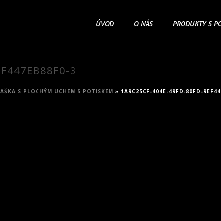
ÚVOD
O NÁS
PRODUKTY S P
EF447EB88F0-3
AŠKA S PLOCHÝM UCHEM S POTISKEM
»
1A9C25CF-404E-49FD-80FD-9EF44