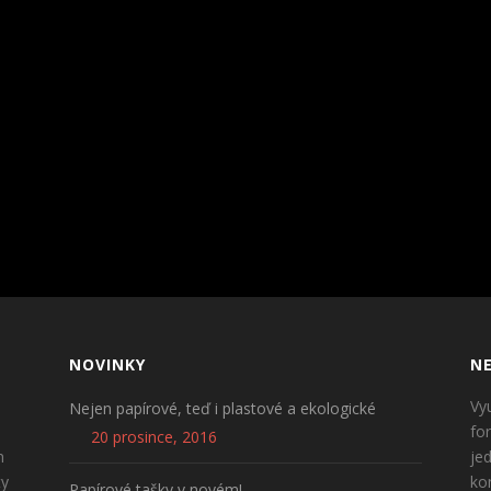
NOVINKY
NE
Vy
Nejen papírové, teď i plastové a ekologické
fo
20 prosince, 2016
n
je
ty
ko
Papírové tašky v novém!