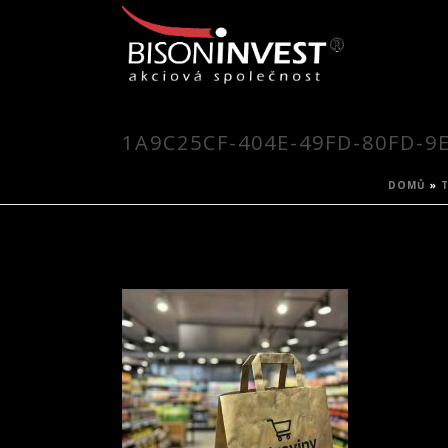
1A9C25CF-404E-49FD-80FD-9
DOMŮ
»
T