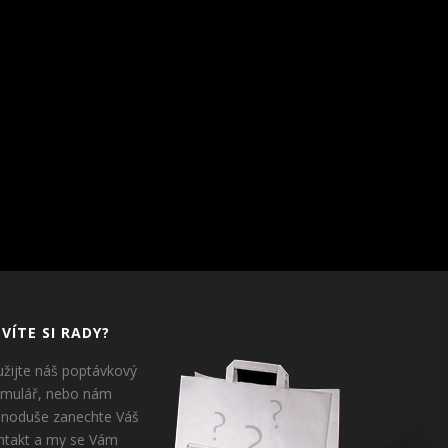
VÍTE SI RADY?
užijte náš poptávkový
rmulář, nebo nám
dnoduše zanechte Váš
ntakt a my se Vám