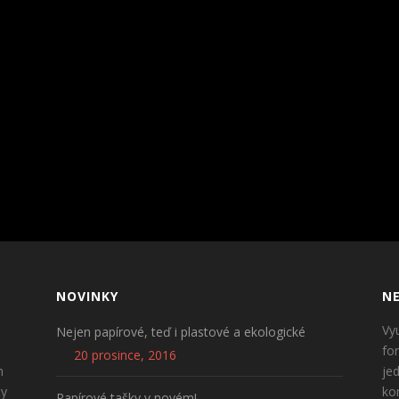
NOVINKY
NE
Vy
Nejen papírové, teď i plastové a ekologické
fo
20 prosince, 2016
n
je
ty
ko
Papírové tašky v novém!