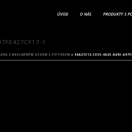
ÚVOD
O NÁS
PRODUKTY S P
97FE427CF17-1
AŠKA S BAVLNĚNÝM UCHEM S POTISKEM
»
56A21312-CE55-4A23-A693-A97F