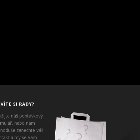
VÍTE SI RADY?
užijte náš poptávkový
rmulář, nebo nám
dnoduše zanechte Váš
ntakt a my se Vám