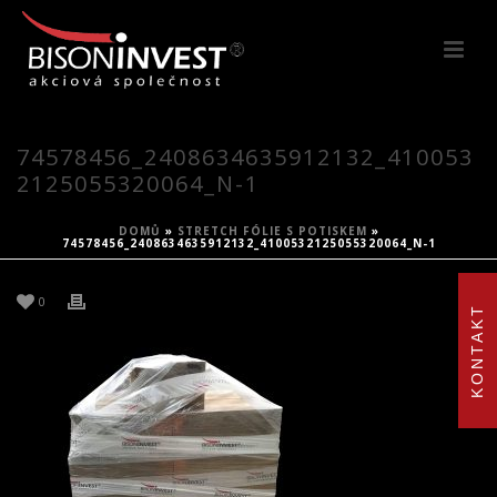
74578456_2408634635912132_410053
2125055320064_N-1
DOMŮ
»
STRETCH FÓLIE S POTISKEM
»
74578456_2408634635912132_4100532125055320064_N-1
0
KONTAKT