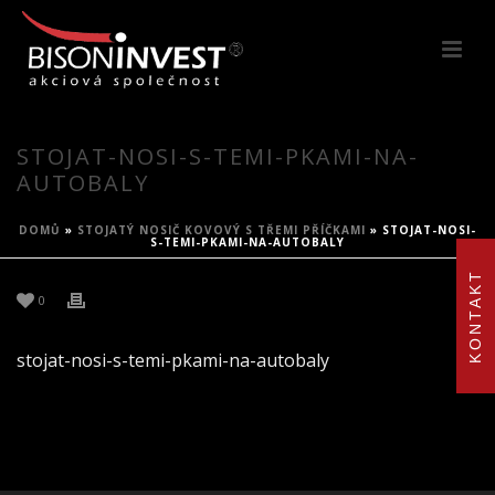
STOJAT-NOSI-S-TEMI-PKAMI-NA-
AUTOBALY
DOMŮ
»
STOJATÝ NOSIČ KOVOVÝ S TŘEMI PŘÍČKAMI
»
STOJAT-NOSI-
S-TEMI-PKAMI-NA-AUTOBALY
KONTAKT
0
stojat-nosi-s-temi-pkami-na-autobaly