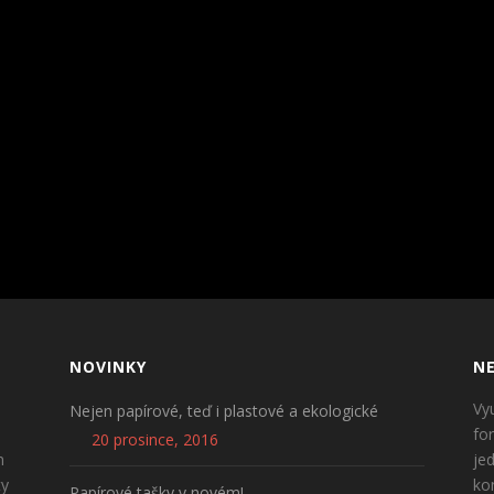
NOVINKY
NE
Vy
Nejen papírové, teď i plastové a ekologické
fo
20 prosince, 2016
n
je
ty
ko
Papírové tašky v novém!