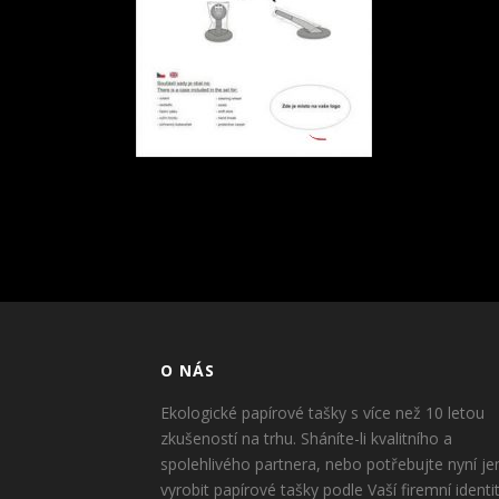
O NÁS
Ekologické papírové tašky s více než 10 letou
zkušeností na trhu. Sháníte-li kvalitního a
spolehlivého partnera, nebo potřebujte nyní je
vyrobit papírové tašky podle Vaší firemní identi