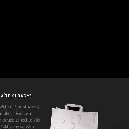
VÍTE SI RADY?
užijte náš poptávkový
rmulář, nebo nám
dnoduše zanechte Váš
ntakt a my se Vám