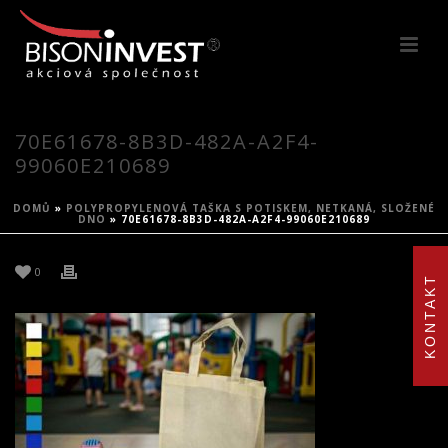
70E61678-8B3D-482A-A2F4-
99060E210689
DOMŮ
»
POLYPROPYLENOVÁ TAŠKA S POTISKEM, NETKANÁ, SLOŽENÉ
DNO
»
70E61678-8B3D-482A-A2F4-99060E210689
0
KONTAKT