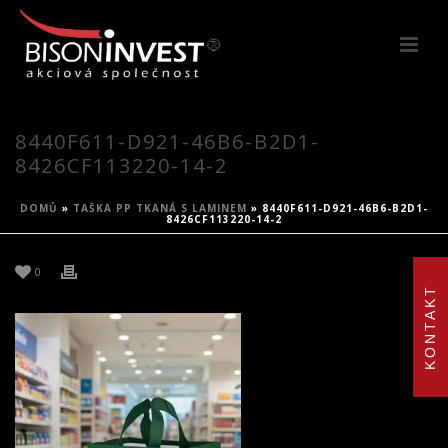
8440F611-D921-46B6-B2D1-
8426CF113220-14-2
DOMŮ
»
TAŠKA PP TKANÁ S LAMINEM
»
8440F611-D921-46B6-B2D1-
8426CF113220-14-2
0
KONTAKT