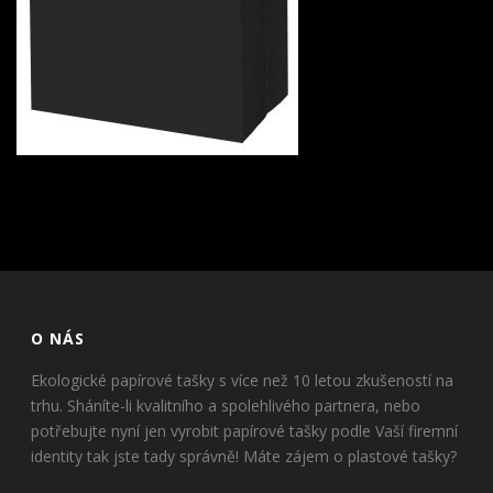
O NÁS
Ekologické papírové tašky s více než 10 letou zkušeností na
trhu. Sháníte-li kvalitního a spolehlivého partnera, nebo
potřebujte nyní jen vyrobit papírové tašky podle Vaší firemní
identity tak jste tady správně! Máte zájem o plastové tašky?