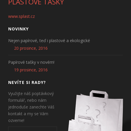
PLASTOVÉ TAŠKY
www.splast.cz
NOVINKY
Nejen papírové, teď i plastové a ekologické
20 prosince, 2016
Papírové tašky v novém!
19 prosince, 2016
NEVÍTE SI RADY?
Využijte náš poptávkový
formulář, nebo nám
jednoduše zanechte Váš
kontakt a my se Vám
ozveme!