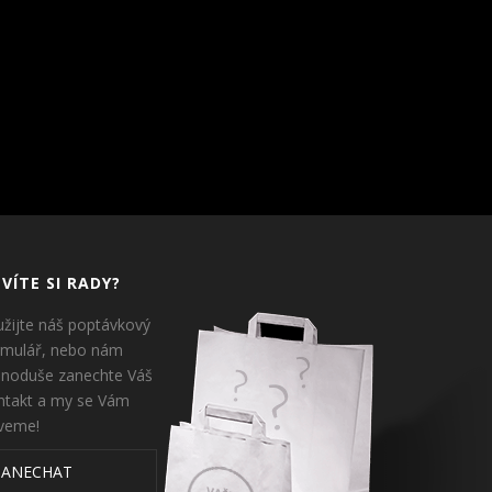
VÍTE SI RADY?
užijte náš poptávkový
rmulář, nebo nám
dnoduše zanechte Váš
ntakt a my se Vám
veme!
ZANECHAT