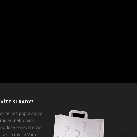
VÍTE SI RADY?
užijte náš poptávkový
rmulář, nebo nám
dnoduše zanechte Váš
ntakt a my se Vám