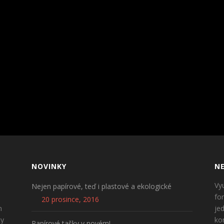
NOVINKY
NE
Vy
Nejen papírové, teď i plastové a ekologické
fo
20 prosince, 2016
n
je
ty
ko
Papírové tašky v novém!