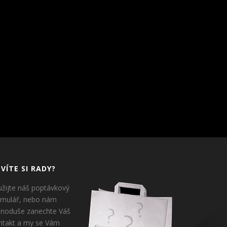
VÍTE SI RADY?
užijte náš poptávkový
rmulář, nebo nám
dnoduše zanechte Váš
ntakt a my se Vám