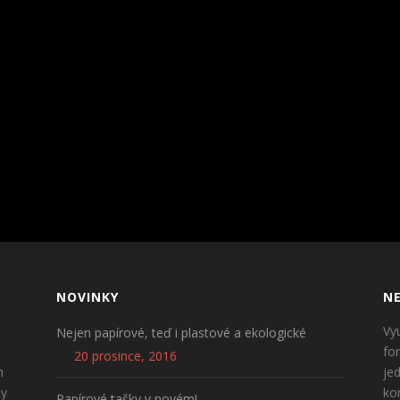
NOVINKY
NE
Vy
Nejen papírové, teď i plastové a ekologické
fo
20 prosince, 2016
n
je
ty
ko
Papírové tašky v novém!