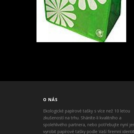
O NÁS
Ekologické papírové tašky s více než 10 letou
zkušeností na trhu. Sháníte-li kvalitního a
spolehlivého partnera, nebo potřebujte nyní je
vyrobit papírové tašky podle Vaší firemní identi