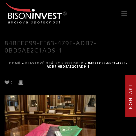
84BFEC99-FF63-479E-ADB7-
0BD5AE2C1AD9-1
DOMŮ
»
PLASTOVÉ OBÁLKY S POTISKEM
»
84BFEC99-FF63-479E-
ADB7-0BD5AE2C1AD9-1
0
KONTAKT