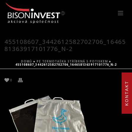
455108607_3442612582702706_16465
81363917101776_N-2
DOMŮ
»
PE TERMOTAŠKA STŘÍBRNÁ S POTISKEM
»
455108607_3442612582702706_1646581363917101776_N-2
0
KONTAKT