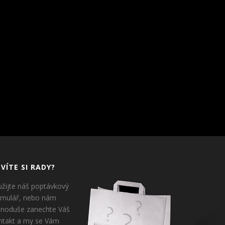
VÍTE SI RADY?
užijte náš poptávkový
rmulář, nebo nám
dnoduše zanechte Váš
ntakt a my se Vám