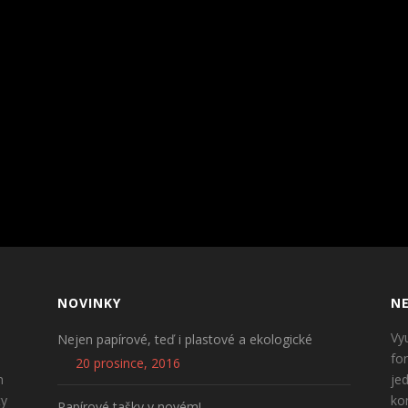
NOVINKY
NE
Vy
Nejen papírové, teď i plastové a ekologické
fo
20 prosince, 2016
n
je
ty
ko
Papírové tašky v novém!