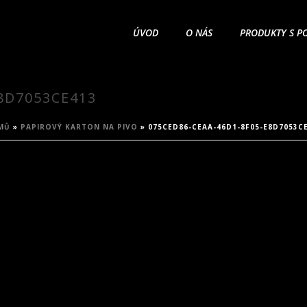
ÚVOD
O NÁS
PRODUKTY S P
8D7053CE413
MŮ
»
PAPIROVÝ KARTON NA PIVO
»
075CED86-CEAA-46D1-8F05-E8D7053C