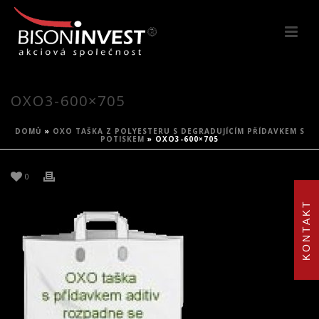
OXO3-600×705
DOMŮ
»
OXO TAŠKA Z POLYESTERU S DEGRADUJÍCÍM PŘÍDAVKEM S
POTISKEM
»
OXO3-600×705
0
KONTAKT