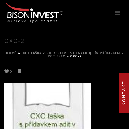
OXO-2
DOMŮ
»
OXO TAŠKA Z POLYESTERU S DEGRADUJÍCÍM PŘÍDAVKEM S
POTISKEM
»
OXO-2
0
KONTAKT