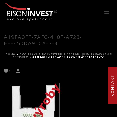
A19FA0FF-7AFC-410F-A723-
EFF450DA91CA-7-3
DOMŮ
»
OXO TAŠKA Z POLYESTERU S DEGRADUJÍCÍM PŘÍDAVKEM S
POTISKEM
»
A19FA0FF-7AFC-410F-A723-EFF450DA91CA-7-3
0
KONTAKT