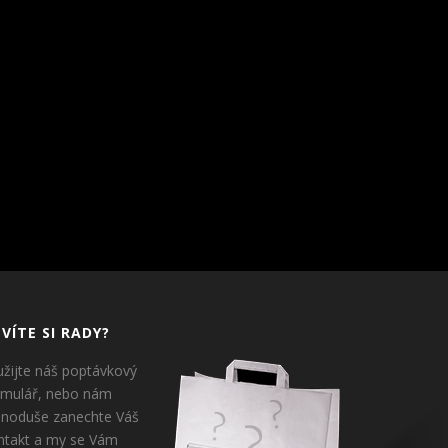
VÍTE SI RADY?
užijte náš poptávkový
rmulář, nebo nám
dnoduše zanechte Váš
ntakt a my se Vám