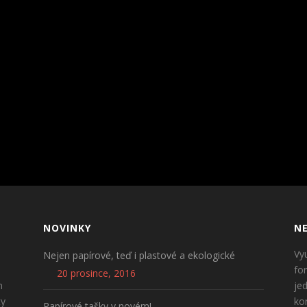
NOVINKY
NE
Vy
Nejen papírové, teď i plastové a ekologické
fo
20 prosince, 2016
n
je
ty
ko
Papírové tašky v novém!