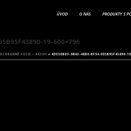
ÚVOD
O NÁS
PRODUKTY S P
05B95F43890-19-600×796
OCHRANNÉ FOLIE – ARCHY
»
4DE50BDF-9B63-48B0-BF94-005B95F43890-19