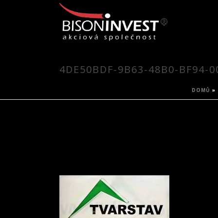
4DE50BDF-9B63-48B0-BF94-0
DOMŮ
»