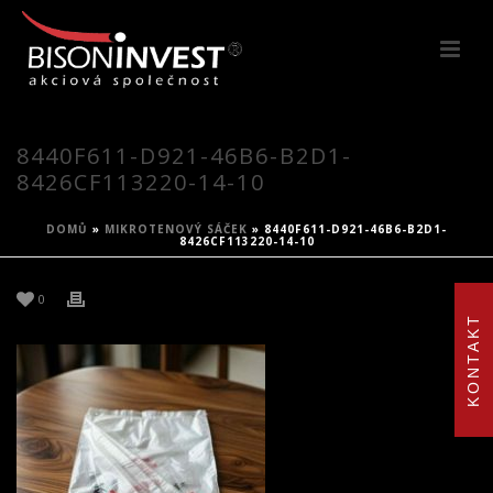
8440F611-D921-46B6-B2D1-
8426CF113220-14-10
DOMŮ
»
MIKROTENOVÝ SÁČEK
»
8440F611-D921-46B6-B2D1-
8426CF113220-14-10
0
KONTAKT