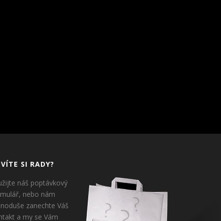
VÍTE SI RADY?
užijte náš poptávkový
rmulář, nebo nám
dnoduše zanechte Váš
ntakt a my se Vám