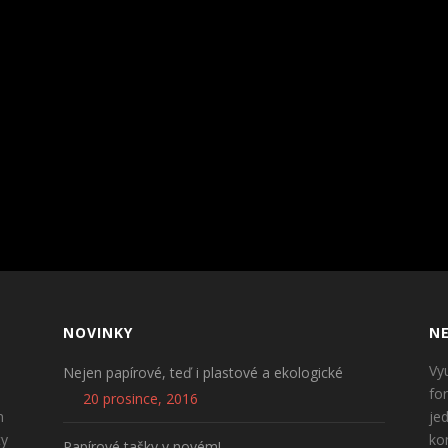
NOVINKY
NE
Vy
Nejen papírové, teď i plastové a ekologické
fo
20 prosince, 2016
n
je
ty
ko
Papírové tašky v novém!