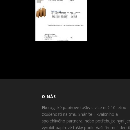
O NÁS
Ekologické papírové tašky s více než 10 letou
zkušeností na trhu. Sháníte-li kvalitního a
spolehlivého partnera, nebo potřebujte nyní je
vyrobit papírové tašky podle Vaší firemní identi