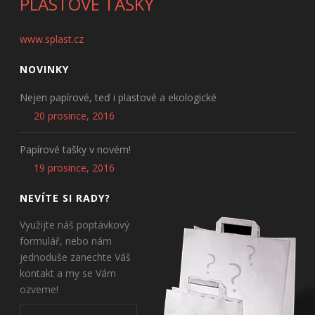
PLASTOVÉ TAŠKY
www.splast.cz
NOVINKY
Nejen papírové, teď i plastové a ekologické
20 prosince, 2016
Papírové tašky v novém!
19 prosince, 2016
NEVÍTE SI RADY?
Využijte náš poptávkový
formulář, nebo nám
jednoduše zanechte Váš
kontakt a my se Vám
ozveme!