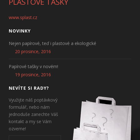
PLASTOVÉ TAŠKY
www.splast.cz
NOVINKY
Nejen papírové, teď i plastové a ekologické
20 prosince, 2016
Papírové tašky v novém!
19 prosince, 2016
NEVÍTE SI RADY?
Využijte náš poptávkový
formulář, nebo nám
jednoduše zanechte Váš
kontakt a my se Vám
ozveme!