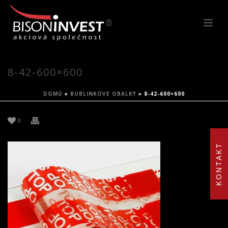
8-42-600×600
DOMŮ
»
BUBLINKOVE OBALKY
»
8-42-600×600
0
KONTAKT