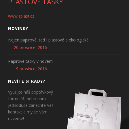
PLASTOVÉ TAŠKY
www.splast.cz
NOVINKY
Nejen papírové, teď i plastové a ekologické
20 prosince, 2016
Papírové tašky v novém!
19 prosince, 2016
NEVÍTE SI RADY?
Využijte náš poptávkový
formulář, nebo nám
jednoduše zanechte Váš
kontakt a my se Vám
ozveme!