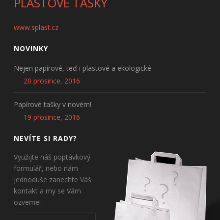
PLASTOVÉ TAŠKY
www.splast.cz
NOVINKY
Nejen papírové, teď i plastové a ekologické
20 prosince, 2016
Papírové tašky v novém!
19 prosince, 2016
NEVÍTE SI RADY?
Využijte náš poptávkový
formulář, nebo nám
jednoduše zanechte Váš
kontakt a my se Vám
ozveme!