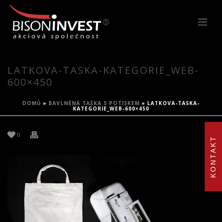
LATKOVA-TASKA-KATEGORIE_WEB-
600×450
DOMŮ
»
BAVLNĚNÁ TAŠKA S POTISKEM
»
LATKOVA-TASKA-
KATEGORIE_WEB-600×450
0
KONTAKT