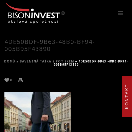
4DE50BDF-9B63-48B0-BF94-
005B95F43890
DOMŮ
»
BAVLNĚNÁ TAŠKA S POTISKEM
»
4DE50BDF-9B63-48B0-BF94-
005B95F43890
0
KONTAKT