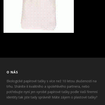
O NÁS
Ekologické papírové tašky s více než 10 letou zkušeností na
trhu. Sháníte-li kvalitního a spolehlivého partnera, nebo
potřebujte nyní jen vyrobit papírové tašky podle Vaší firemní
identity tak jste tady správně! Máte zájem o plastové tašky?