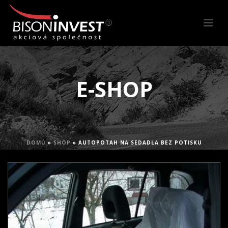
E-SHOP
DOMŮ
»
SHOP
»
AUTOPOTAH NA SEDADLA BEZ POTISKU