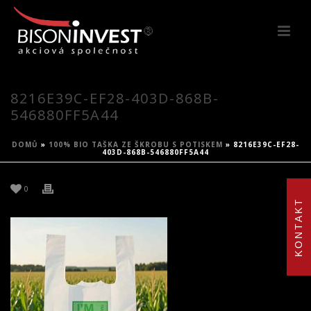
8216E39C-EF28-403D-868B-
546880FF5A44
DOMŮ
»
100% BIO TAŠKA ZE ŠKROBU S POTISKEM
»
8216E39C-EF28-
403D-868B-546880FF5A44
0
KONTAKT