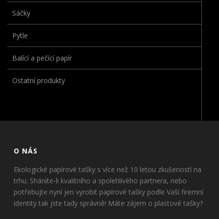
Sáčky
Pytle
Balící a pečící papír
Ostatní produkty
O NÁS
Ekologické papírové tašky s více než 10 letou zkušeností na
trhu. Sháníte-li kvalitního a spolehlivého partnera, nebo
potřebujte nyní jen vyrobit papírové tašky podle Vaší firemní
identity tak jste tady správně! Máte zájem o plastové tašky?