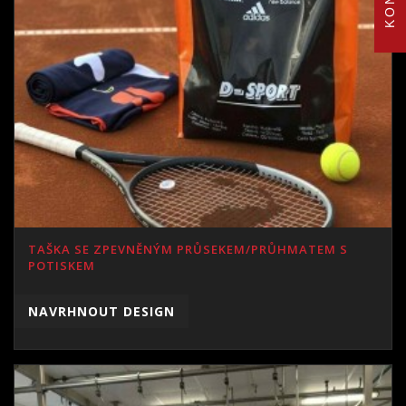
TAŠKA SE ZPEVNĚNÝM PRŮSEKEM/PRŮHMATEM S
POTISKEM
NAVRHNOUT DESIGN