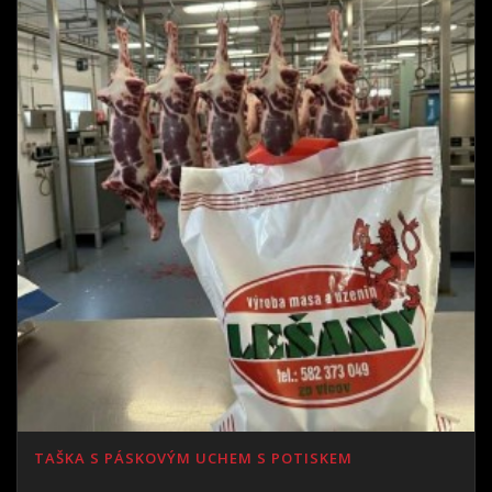
TAŠKA S PÁSKOVÝM UCHEM S POTISKEM