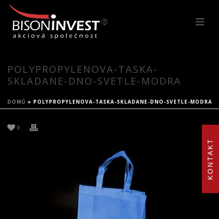
POLYPROPYLENOVA-TASKA-
SKLADANE-DNO-SVETLE-MODRA
DOMŮ
»
POLYPROPYLENOVA-TASKA-SKLADANE-DNO-SVETLE-MODRA
0
KONTAKT